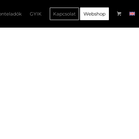
onteladók
GYIK
Kapcsolat
Webshop