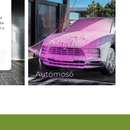
nt
kbe
t a
Autómosó