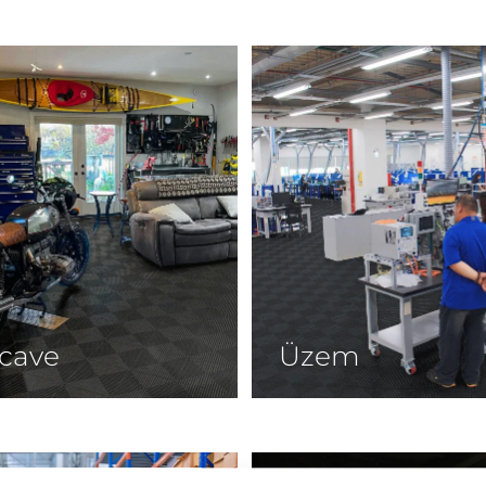
cave
Üzem