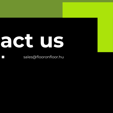
act us
sales@flooronfloor.hu