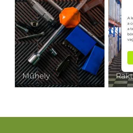
A l
a c
a t
bön
vag
Műhely
Rakt