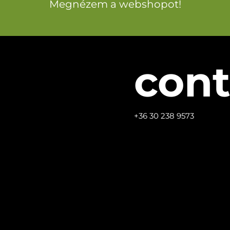
Megnézem a webshopot!
cont
+36 30 238 9573