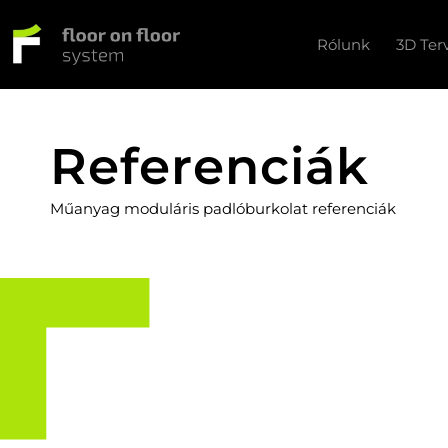
Rólunk
3D Ter
Referenciák
Műanyag moduláris padlóburkolat referenciák