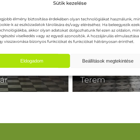
Sütik kezelése
egjobb élmény biztosítása érdekében olyan technológiákat használunk, mi
ookie-k az eszközadatok tárolására és/vagy eléréséhez. Ha beleegyezik eze
echnológiákba, akkor olyan adatokat dolgozhatunk fel ezen az oldalon, min
gészési viselkedés vagy az egyedi azonosítók. A hozzájárulás elmulasztása
y visszavonása bizonyos funkciókat és funkciókat hátrányosan érinthet.
Eldogadom
Beállítások megtekintése
ár
Terem