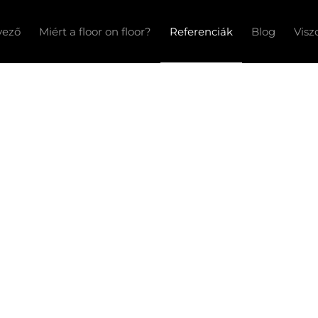
vező
Miért a floor on floor?
Referenciák
Blog
Visz